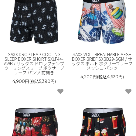
SAXX DROPTEMP COOLING
SAXX VOLT BREATHABLE MESH
SLEEP BOXER SHORT SXLF44-
BOXER BRIEF SXBB29-SGM / サ
AWB / サックス ドロップテンプ
ックス ボルト ボクサーブリーフ
クーリングスリープ ボクサーブ
メッシュ パンツ
リーフ パンツ 前開き
4,200円(税込4,620円)
4,900円(税込5,390円)