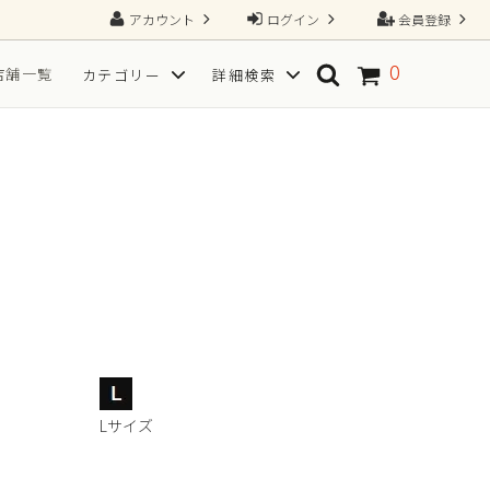
アカウント
ログイン
会員登録
0
店舗一覧
カテゴリー
詳細検索
ソックス
SPORT(スポーツ向き)
TGRAINING（トレーニング）
Tシャツ
フ
サイズから探す
一枚で、すべてが整う2N1ショーツ
Lサイズ