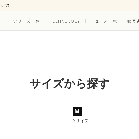
ョップ】
シリーズ一覧
TECHNOLOGY
ニュース一覧
取扱
ス
ズ別
ボトムス
EVERYDAY(普段穿き)
(ゴルフ)
RUNNING（ランニング）
ツ(インナー一体型)
水着(水陸両用)
サイズから探す
セット ボクサーブリーフ
3枚組セット ボクサーブリー
スイム_
Mサイズ