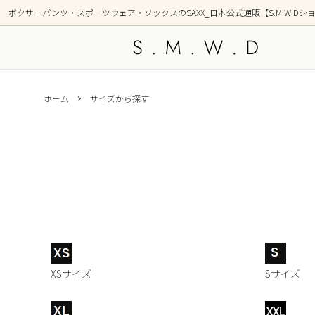
ボクサーパンツ・スポーツウェア・ソックスのSAXX_日本公式通販【S.M.W.Dシ
ホーム
サイズから探す
アンダーウェア
新着商品
トップ
シリー
OUTDOOR(アウトドア)
GOLF
部屋着(ラウンジ / 寝間着）
ショー
前開き ボクサーブリーフ(フライ)
2枚組
柄(デザイン)
カラー
ポーチ形状別
XSサイズ
Sサイズ