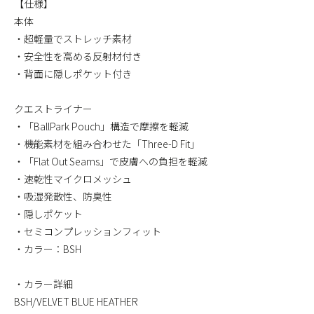
【仕様】
本体
・超軽量でストレッチ素材
・安全性を高める反射材付き
・背面に隠しポケット付き
クエストライナー
・「BallPark Pouch」構造で摩擦を軽減
・機能素材を組み合わせた「Three-D Fit」
・「Flat Out Seams」で皮膚への負担を軽減
・速乾性マイクロメッシュ
・吸湿発散性、防臭性
・隠しポケット
・セミコンプレッションフィット
・カラー：BSH
・カラー詳細
BSH/VELVET BLUE HEATHER