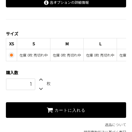
各オプションの詳細情報
XS
S
SOLD OUT
在庫 0枚 売切れ中
サイズ
M
XS
S
M
L
SOLD OUT
在庫 0枚 売切れ中
在庫 0枚 売切れ中
在庫 0枚 売切れ中
在庫 0枚 売切れ中
在庫 0
L
SOLD OUT
在庫 0枚 売切れ中
購入数
XL
枚
SOLD OUT
在庫 0枚 売切れ中
カートに入れる
返品について
特定商取引法に基づく表記