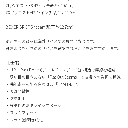
XL/ウエスト:38-42インチ(約97-107cm)
XXL/ウエスト:42-46インチ(約107-117cm)
BOXER BRIEF:5inseam(股下:約12.7cm)
※こちらの商品は海外サイズでの展開となります。
通常よりも小さめのサイズを選択されることをおすすめします。
【仕様】
・「BallPark Pouch(ボールパークポーチ)」構造で摩擦を軽減
・縫い目の目立たない「Flat Out Seams」で皮膚への負担を軽減
・機能素材を組み合わせた「Three-D Fit」
・吸湿発散性
・防臭加工
・通気性のあるマイクロメッシュ
・スリムフィット
・フライ(前開き)なし