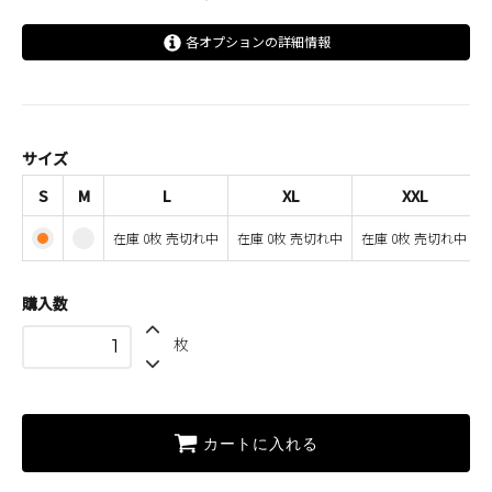
各オプションの詳細情報
S
M
L
サイズ
SOLD OUT
在庫 0枚 売切れ中
S
M
L
XL
XXL
XL
在庫 0枚 売切れ中
在庫 0枚 売切れ中
在庫 0枚 売切れ中
SOLD OUT
在庫 0枚 売切れ中
XXL
購入数
SOLD OUT
在庫 0枚 売切れ中
枚
カートに入れる