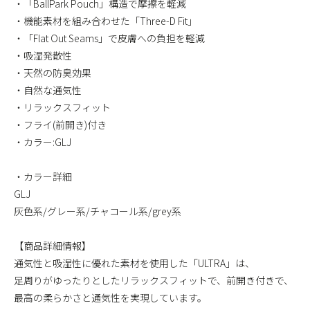
・「BallPark Pouch」構造で摩擦を軽減
・機能素材を組み合わせた「Three-D Fit」
・「Flat Out Seams」で皮膚への負担を軽減
・吸湿発散性
・天然の防臭効果
・自然な通気性
・リラックスフィット
・フライ(前開き)付き
・カラー:GLJ
・カラー詳細
GLJ
灰色系/グレー系/チャコール系/grey系
【商品詳細情報】
通気性と吸湿性に優れた素材を使用した「ULTRA」は、
足周りがゆったりとしたリラックスフィットで、前開き付きで、
最高の柔らかさと通気性を実現しています。