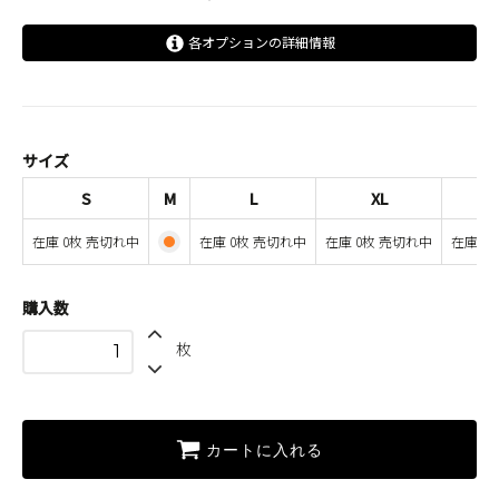
各オプションの詳細情報
S
SOLD OUT
在庫 0枚 売切れ中
M
サイズ
L
S
M
L
XL
SOLD OUT
在庫 0枚 売切れ中
在庫 0枚 売切れ中
在庫 0枚 売切れ中
在庫 0枚 売切れ中
在庫 0
XL
SOLD OUT
在庫 0枚 売切れ中
購入数
XXL
枚
SOLD OUT
在庫 0枚 売切れ中
カートに入れる