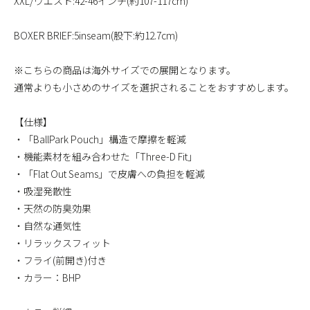
XXL/ウエスト:42-46インチ(約107-117cm)
BOXER BRIEF:5inseam(股下:約12.7cm)
※こちらの商品は海外サイズでの展開となります。
通常よりも小さめのサイズを選択されることをおすすめします。
【仕様】
・「BallPark Pouch」構造で摩擦を軽減
・機能素材を組み合わせた「Three-D Fit」
・「Flat Out Seams」で皮膚への負担を軽減
・吸湿発散性
・天然の防臭効果
・自然な通気性
・リラックスフィット
・フライ(前開き)付き
・カラー：BHP