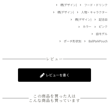
柄(デザイン)
フード・ドリンク
柄(デザイン)
人物・キャラクター
柄(デザイン)
記念日
カラー
ピンク
旧モデル
ポーチ形状別
BallParkPouch
レビュー
レビューを書く
この商品を買った人は
こんな商品も買っています