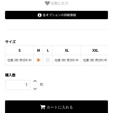
お気に入り
各オプションの詳細情報
S
SOLD OUT
在庫 0枚 売切れ中
M
サイズ
L
S
M
L
XL
XXL
XL
在庫 0枚 売切れ中
在庫 0枚 売切れ中
在庫 0枚 売切れ中
SOLD OUT
在庫 0枚 売切れ中
XXL
購入数
SOLD OUT
在庫 0枚 売切れ中
枚
カートに入れる