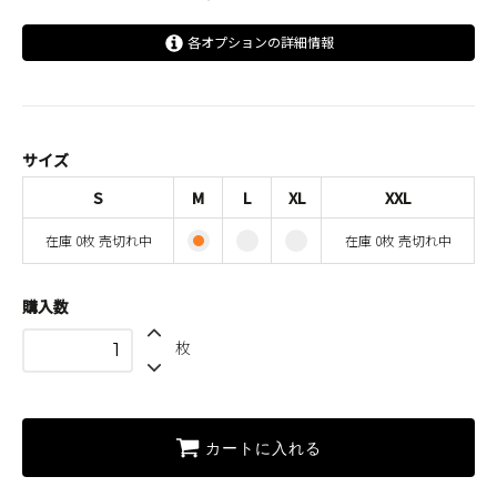
各オプションの詳細情報
S
SOLD OUT
在庫 0枚 売切れ中
M
サイズ
L
S
M
L
XL
XXL
XL
在庫 0枚 売切れ中
在庫 0枚 売切れ中
XXL
SOLD OUT
在庫 0枚 売切れ中
購入数
枚
カートに入れる