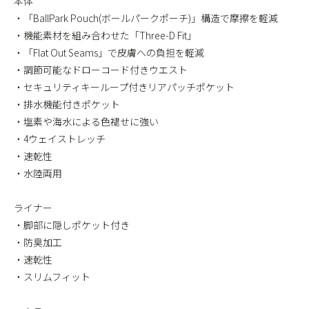
本体
・「BallPark Pouch(ボールパークポーチ)」構造で摩擦を軽減
・機能素材を組み合わせた「Three-D Fit」
・「Flat Out Seams」で皮膚への負担を軽減
・調節可能なドローコード付きウエスト
・セキュリティキーループ付きリアパッチポケット
・排水機能付きポケット
・塩素や海水による色褪せに強い
・4ウェイストレッチ
・速乾性
・水陸両用
ライナー
・脚部に隠しポケット付き
・防臭加工
・速乾性
・スリムフィット