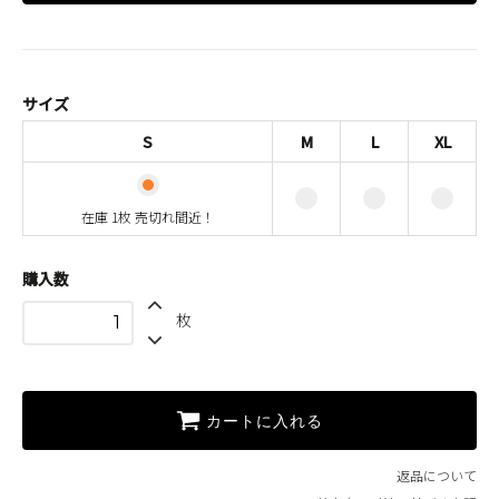
S
在庫 1枚 売切れ間近！
M
サイズ
L
S
M
L
XL
XL
在庫 1枚 売切れ間近！
購入数
枚
カートに入れる
返品について