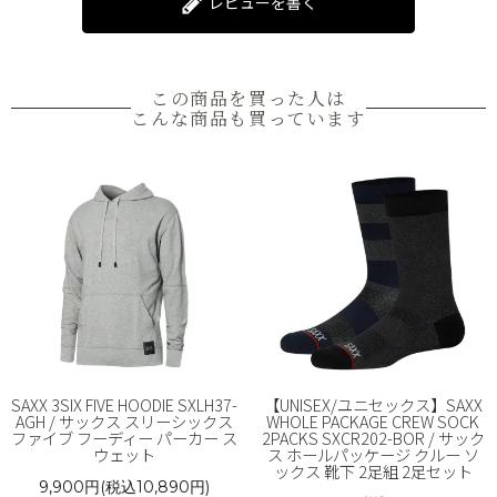
レビューを書く
この商品を買った人は
こんな商品も買っています
SAXX 3SIX FIVE HOODIE SXLH37-
【UNISEX/ユニセックス】SAXX
AGH / サックス スリーシックス
WHOLE PACKAGE CREW SOCK
ファイブ フーディー パーカー ス
2PACKS SXCR202-BOR / サック
ウェット
ス ホールパッケージ クルー ソ
ックス 靴下 2足組 2足セット
9,900円(税込10,890円)