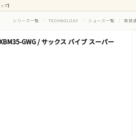
ョップ】
シリーズ一覧
TECHNOLOGY
ニュース一覧
取扱
IEF SXBM35-GWG / サックス バイブ スーパー
ス
ズ別
ボトムス
EVERYDAY(普段穿き)
(ゴルフ)
RUNNING（ランニング）
ツ(インナー一体型)
水着(水陸両用)
セット ボクサーブリーフ
3枚組セット ボクサーブリー
スイム_