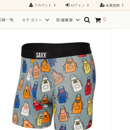
アカウント
ログイン
会員登録
0
店舗一覧
カテゴリー
詳細検索
ソックス
SPORT(スポーツ向き)
TGRAINING（トレーニング）
Tシャツ
フ
サイズから探す
一枚で、すべてが整う2N1ショーツ