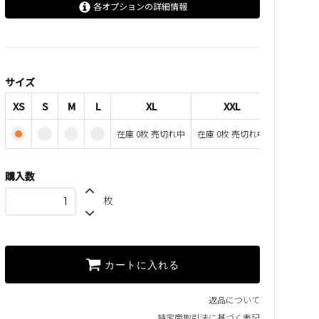
各オプションの詳細情報
XS
S
M
サイズ
L
XS
S
M
L
XL
XXL
XL
在庫 0枚 売切れ中
在庫 0枚 売切れ中
SOLD OUT
在庫 0枚 売切れ中
XXL
購入数
SOLD OUT
在庫 0枚 売切れ中
枚
カートに入れる
返品について
特定商取引法に基づく表記