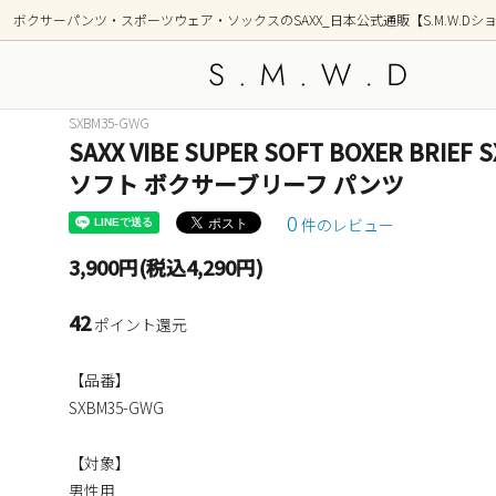
ボクサーパンツ・スポーツウェア・ソックスのSAXX_日本公式通販【S.M.W.Dシ
SXBM35-GWG
SAXX VIBE SUPER SOFT BOXER BR
アンダーウェア
新着商品
トップ
シリー
ソフト ボクサーブリーフ パンツ
OUTDOOR(アウトドア)
GOLF
0
件のレビュー
部屋着(ラウンジ / 寝間着）
ショー
3,900円(税込4,290円)
前開き ボクサーブリーフ(フライ)
2枚組
42
ポイント還元
柄(デザイン)
カラー
【品番】
ポーチ形状別
SXBM35-GWG
【対象】
男性用