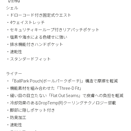
【仕様】
シェル
・ドローコード付き固定式ウエスト
・4ウェイストレッチ
・セキュリティキーループ付きリアパッチポケット
・塩素や海水による色褪せに強い
・排水機能付きハンドポケット
・速乾性
・スタンダードフィット
ライナー
・「BallPark Pouch(ボールパークポーチ)」構造で摩擦を軽減
・機能素材を組み合わせた「Three-D Fit」
・縫い目の目立たない「Flat Out Seams」で皮膚への負担を軽減
・冷却効果のあるDropTemp(R)クーリングテクノロジー搭載
・脚部に隠しポケット付き
・防臭加工
・速乾性