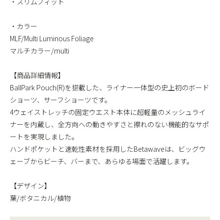
・スリムフィット
・カラー
MLF/Multi Luminous Foliage
マルチカラー/multi
【商品詳細情報】
BallPark Pouch(R)を搭載した、ライナー一体型の史上初のボード
ショーツ、サーフショーツです。
4ウェイストレッチの固定ウエスト本体に超軽量のメッシュライ
ナーを内蔵し、全方向への動きやすさと擦れのない機能的なサポ
ートを実現しました。
ハンドポケットと速乾性素材を採用したBetawaveは、ビッグウ
ェーブからビーチ、バーまで、あらゆる場面で活躍します。
【デザイン】
葉/ボタニカル/植物