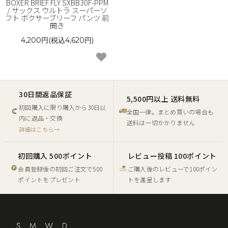
BOXER BRIEF FLY SXBB30F-PPM
/ サックス ウルトラ スーパーソ
フト ボクサーブリーフ パンツ 前
開き
4,200円(税込4,620円)
30日間返品保証
5,500円以上 送料無料
初回購入に限り購入から30日以
全国一律。まとめ買いの場合も
内に返品・交換
送料は一切かかりません
詳細はこちら→
初回購入 500ポイント
レビュー投稿 100ポイント
会員登録後の初回ご注文で500
ご購入後のレビューで100ポイン
ポイントをプレゼント
トを進呈します