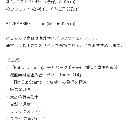
XL/ウエスト:38-42インチ(約97-107cm)
XXL/ウエスト:42-46インチ(約107-117cm)
BOXER BRIEF:5inseam(股下:約12.7cm)
※こちらの商品は海外サイズでの展開となります。
通常よりも小さめのサイズを選択されることをおすすめします。
【仕様】
・「BallPark Pouch(ボールパークポーチ)」構造で摩擦を軽減
・機能素材を組み合わせた「Three-D Fit」
・「Flat Out Seams」で皮膚への負担を軽減
・吸湿発散性
・天然の防臭効果
・自然な通気性
・リラックスフィット
・フライ(前開き)付き