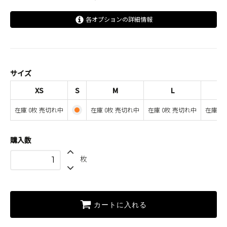
各オプションの詳細情報
XS
SOLD OUT
在庫 0枚 売切れ中
S
サイズ
M
XS
S
M
L
SOLD OUT
在庫 0枚 売切れ中
在庫 0枚 売切れ中
在庫 0枚 売切れ中
在庫 0枚 売切れ中
在庫 0
L
SOLD OUT
在庫 0枚 売切れ中
購入数
XL
枚
SOLD OUT
在庫 0枚 売切れ中
XXL
SOLD OUT
在庫 0枚 売切れ中
カートに入れる