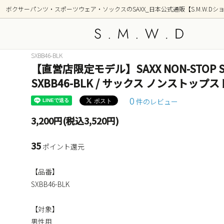
ボクサーパンツ・スポーツウェア・ソックスのSAXX_日本公式通販【S.M.W.Dシ
SXBB46-BLK
【直営店限定モデル】SAXX NON-STOP STRE
アンダーウェア
新着商品
トップ
シリー
SXBB46-BLK / サックス ノンストッ
OUTDOOR(アウトドア)
GOLF
0
件のレビュー
部屋着(ラウンジ / 寝間着）
ショー
3,200円(税込3,520円)
前開き ボクサーブリーフ(フライ)
2枚組
35
ポイント還元
柄(デザイン)
カラー
【品番】
ポーチ形状別
SXBB46-BLK
【対象】
男性用