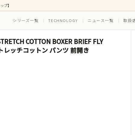
ョップ】
シリーズ一覧
TECHNOLOGY
ニュース一覧
取扱
TCH COTTON BOXER BRIEF FLY
ス
ズ別
ボトムス
EVERYDAY(普段穿き)
プストレッチコットン パンツ 前開き
(ゴルフ)
RUNNING（ランニング）
ツ(インナー一体型)
水着(水陸両用)
セット ボクサーブリーフ
3枚組セット ボクサーブリー
スイム_