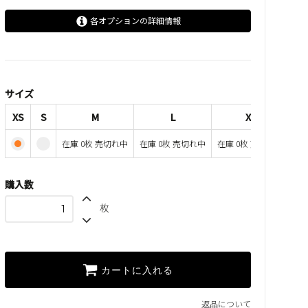
各オプションの詳細情報
XS
S
M
サイズ
SOLD OUT
在庫 0枚 売切れ中
XS
S
M
L
XL
L
在庫 0枚 売切れ中
在庫 0枚 売切れ中
在庫 0枚 売切れ中
在
SOLD OUT
在庫 0枚 売切れ中
XL
購入数
SOLD OUT
在庫 0枚 売切れ中
枚
XXL
SOLD OUT
在庫 0枚 売切れ中
カートに入れる
返品について