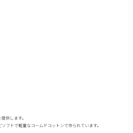
ト感を提供します。
どソフトで軽量なコームドコットンで作られています。
。