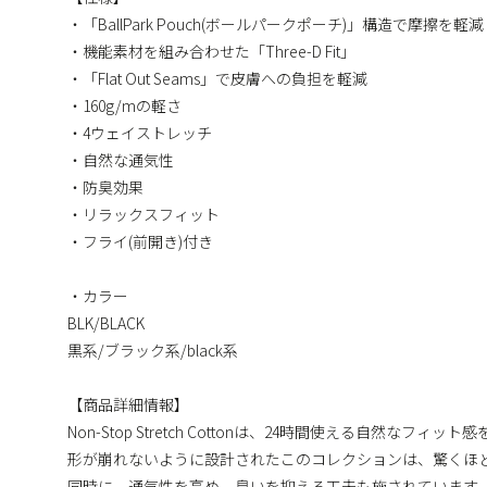
・「BallPark Pouch(ボールパークポーチ)」構造で摩擦を軽減
・機能素材を組み合わせた「Three-D Fit」
・「Flat Out Seams」で皮膚への負担を軽減
・160g/mの軽さ
・4ウェイストレッチ
・自然な通気性
・防臭効果
・リラックスフィット
・フライ(前開き)付き
・カラー
BLK/BLACK
黒系/ブラック系/black系
【商品詳細情報】
Non-Stop Stretch Cottonは、24時間使える自然なフィッ
形が崩れないように設計されたこのコレクションは、驚くほ
同時に、通気性を高め、臭いを抑える工夫も施されています