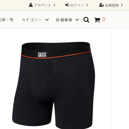
アカウント
ログイン
会員登録
0
店舗一覧
カテゴリー
詳細検索
ソックス
SPORT(スポーツ向き)
TGRAINING（トレーニング）
Tシャツ
フ
サイズから探す
一枚で、すべてが整う2N1ショーツ