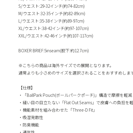
S/ウエスト:29-32インチ(約74-82cm)
M/ウエスト:32-35インチ(約82-89cm)
L/ウエスト:35-38インチ(約89-97cm)
XL/ウエスト:38-42インチ(約97-107cm)
XXL/ウエスト:42-46インチ(約107-117cm)
BOXER BRIEF:5inseam(股下:約12.7cm)
※こちらの商品は海外サイズでの展開となります。
通常よりも小さめのサイズを選択されることをおすすめしま
【仕様】
・「BallPark Pouch(ボールパークポーチ)」構造で摩擦を軽減
・縫い目の目立たない「Flat Out Seams」で皮膚への負担を
・機能素材を組み合わせた「Three-D Fit」
・吸湿発散性
・防臭機能
・通気性