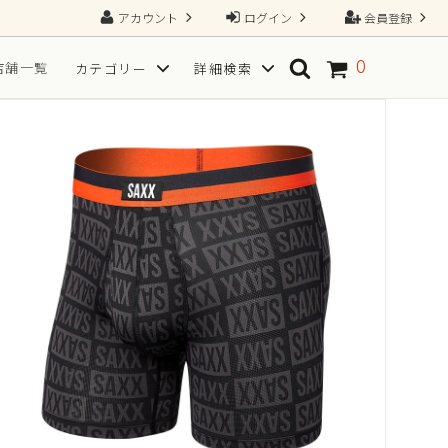
アカウント
ログイン
会員登録
0
店舗一覧
カテゴリー
詳細検索
ソックス
SPORT(スポーツ向き)
TGRAINING（トレーニング）
Tシャツ
フ
サイズから探す
一枚で、すべてが整う2N1ショーツ