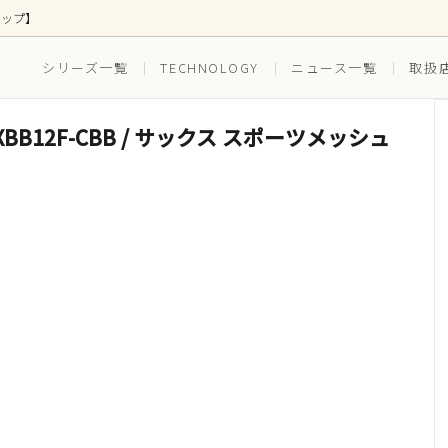
ョップ】
シリーズ一覧
TECHNOLOGY
ニュース一覧
取扱
LY SXBB12F-CBB / サックス スポーツメッシュ
ス
ズ別
ボトムス
EVERYDAY(普段穿き)
(ゴルフ)
RUNNING（ランニング）
ツ(インナー一体型)
水着(水陸両用)
セット ボクサーブリーフ
3枚組セット ボクサーブリー
スイム_