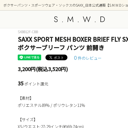
ボクサーパンツ・スポーツウェア・ソックスのSAXX_日本公式通販【S.M.W.Dシ
SXBB12F-CBB
SAXX SPORT MESH BOXER BRIEF F
アンダーウェア
新着商品
トップ
シリー
ボクサーブリーフ パンツ 前開き
OUTDOOR(アウトドア)
GOLF
0
件のレビュー
部屋着(ラウンジ / 寝間着）
ショー
3,200円(税込3,520円)
前開き ボクサーブリーフ(フライ)
2枚組
35
ポイント還元
柄(デザイン)
カラー
【素材】
ポーチ形状別
ポリエステル89% / ポリウレタン11%
【サイズ】
XS/ウエスト:27-29インチ(約69-74cm)