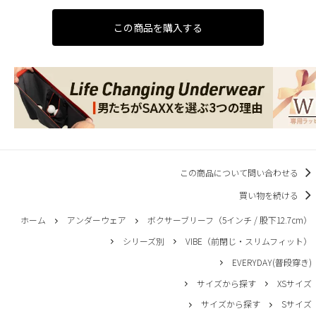
この商品を購入する
この商品について問い合わせる
買い物を続ける
ホーム
アンダーウェア
ボクサーブリーフ（5インチ / 股下12.7cm）
シリーズ別
VIBE（前閉じ・スリムフィット）
EVERYDAY(普段穿き)
サイズから探す
XSサイズ
サイズから探す
Sサイズ