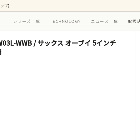
ョップ】
シリーズ一覧
TECHNOLOGY
ニュース一覧
取扱
 SXSW03L-WWB / サックス オーブイ 5インチ
ス
ズ別
ボトムス
EVERYDAY(普段穿き)
用
(ゴルフ)
RUNNING（ランニング）
ツ(インナー一体型)
水着(水陸両用)
セット ボクサーブリーフ
3枚組セット ボクサーブリー
スイム_