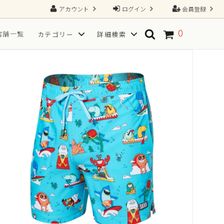
アカウント
ログイン
会員登録
0
店舗一覧
カテゴリー
詳細検索
ソックス
SPORT(スポーツ向き)
TGRAINING（トレーニング）
Tシャツ
フ
サイズから探す
一枚で、すべてが整う2N1ショーツ