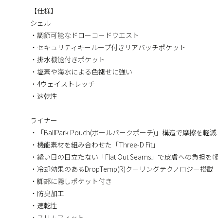
【仕様】
シェル
・調節可能なドローコードウエスト
・セキュリティキーループ付きリアパッチポケット
・排水機能付きポケット
・塩素や海水による色褪せに強い
・4ウェイストレッチ
・速乾性
ライナー
・「BallPark Pouch(ボールパークポーチ)」構造で摩擦を軽減
・機能素材を組み合わせた「Three-D Fit」
・縫い目の目立たない「Flat Out Seams」で皮膚への負担を
・冷却効果のあるDropTemp(R)クーリングテクノロジー搭載
・脚部に隠しポケット付き
・防臭加工
・速乾性
・スリムフィット