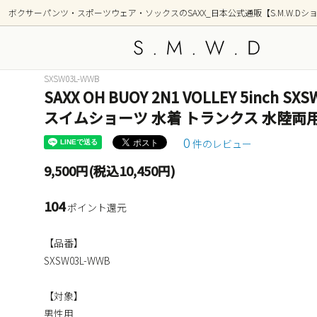
ボクサーパンツ・スポーツウェア・ソックスのSAXX_日本公式通販【S.M.W.Dシ
SXSW03L-WWB
SAXX OH BUOY 2N1 VOLLEY 5inch
アンダーウェア
新着商品
トップ
シリー
スイムショーツ 水着 トランクス 水陸両
OUTDOOR(アウトドア)
GOLF
0
件のレビュー
部屋着(ラウンジ / 寝間着）
ショー
9,500円(税込10,450円)
前開き ボクサーブリーフ(フライ)
2枚組
104
ポイント還元
柄(デザイン)
カラー
【品番】
ポーチ形状別
SXSW03L-WWB
【対象】
男性用