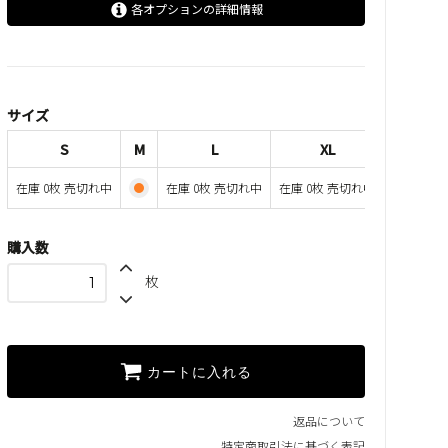
各オプションの詳細情報
S
SOLD OUT
在庫 0枚 売切れ中
M
サイズ
L
S
M
L
XL
SOLD OUT
在庫 0枚 売切れ中
在庫 0枚 売切れ中
在庫 0枚 売切れ中
在庫 0枚 売切れ中
XL
SOLD OUT
在庫 0枚 売切れ中
購入数
枚
カートに入れる
返品について
特定商取引法に基づく表記