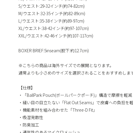
S/ウエスト:29-32インチ(約74-82cm)
M/ウエスト:32-35インチ(約82-89cm)
L/ウエスト:35-38インチ(約89-97cm)
XL/ウエスト:38-42インチ(約97-107cm)
XXL/ウエスト:42-46インチ(約107-117cm)
BOXER BRIEF:5inseam(股下:約12.7cm)
※こちらの商品は海外サイズでの展開となります。
通常よりも小さめのサイズを選択されることをおすすめしま
【仕様】
・「BallPark Pouch(ボールパークポーチ)」構造で摩擦を軽減
・縫い目の目立たない「Flat Out Seams」で皮膚への負担を
・機能素材を組み合わせた「Three-D Fit」
・吸湿発散性
・防臭加工
・通気性のあるマイクロメッシュ