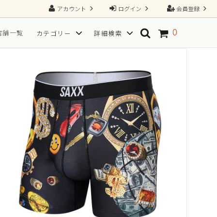
アカウント
ログイン
会員登録
0
店舗一覧
カテゴリー
詳細検索
ソックス
SPORT(スポーツ向き)
TGRAINING（トレーニング）
Tシャツ
フ
サイズから探す
一枚で、すべてが整う2N1ショーツ