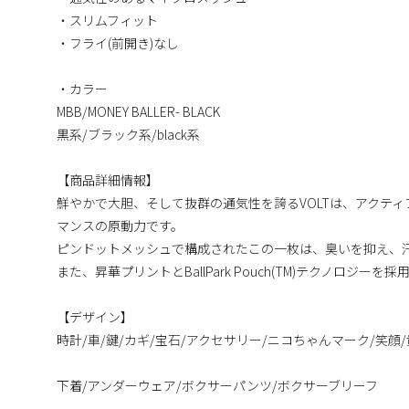
・スリムフィット
・フライ(前開き)なし
・カラー
MBB/MONEY BALLER- BLACK
黒系/ブラック系/black系
【商品詳細情報】
鮮やかで大胆、そして抜群の通気性を誇るVOLTは、アクテ
マンスの原動力です。
ピンドットメッシュで構成されたこの一枚は、臭いを抑え、
また、昇華プリントとBallPark Pouch(TM)テクノロ
【デザイン】
時計/車/鍵/カギ/宝石/アクセサリー/ニコちゃんマーク/笑顔
下着/アンダーウェア/ボクサーパンツ/ボクサーブリーフ