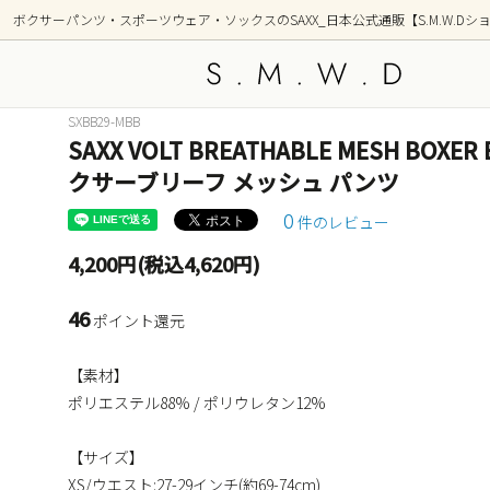
ボクサーパンツ・スポーツウェア・ソックスのSAXX_日本公式通販【S.M.W.Dシ
SXBB29-MBB
SAXX VOLT BREATHABLE MESH BOXE
アンダーウェア
新着商品
トップ
シリー
クサーブリーフ メッシュ パンツ
OUTDOOR(アウトドア)
GOLF
0
件のレビュー
部屋着(ラウンジ / 寝間着）
ショー
4,200円(税込4,620円)
前開き ボクサーブリーフ(フライ)
2枚組
46
ポイント還元
柄(デザイン)
カラー
【素材】
ポーチ形状別
ポリエステル88% / ポリウレタン12%
【サイズ】
XS/ウエスト:27-29インチ(約69-74cm)