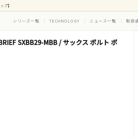
ョップ】
シリーズ一覧
TECHNOLOGY
ニュース一覧
取扱
R BRIEF SXBB29-MBB / サックス ボルト ボ
ス
ズ別
ボトムス
EVERYDAY(普段穿き)
(ゴルフ)
RUNNING（ランニング）
ツ(インナー一体型)
水着(水陸両用)
セット ボクサーブリーフ
3枚組セット ボクサーブリー
スイム_