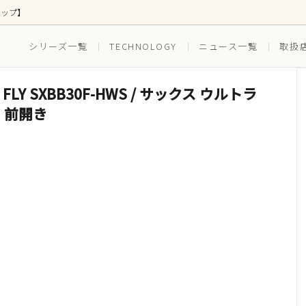
ョップ】
シリーズ一覧
TECHNOLOGY
ニュース一覧
取扱
IEF FLY SXBB30F-HWS / サックス ウルトラ
ス
ズ別
ボトムス
EVERYDAY(普段穿き)
 前開き
(ゴルフ)
RUNNING（ランニング）
ツ(インナー一体型)
水着(水陸両用)
セット ボクサーブリーフ
3枚組セット ボクサーブリー
スイム_