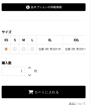
各オプションの詳細情報
XS
S
M
サイズ
L
XS
S
M
L
XL
XXL
XL
在庫 0枚 売切れ中
在庫 0枚 売切れ中
SOLD OUT
在庫 0枚 売切れ中
XXL
購入数
SOLD OUT
在庫 0枚 売切れ中
枚
カートに入れる
返品について