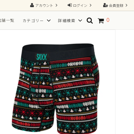
アカウント
ログイン
会員登録
0
店舗一覧
カテゴリー
詳細検索
ソックス
SPORT(スポーツ向き)
TGRAINING（トレーニング）
Tシャツ
フ
サイズから探す
一枚で、すべてが整う2N1ショーツ