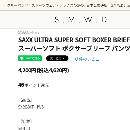
ボクサーパンツ・スポーツウェア・ソックスのSAXX_日本公式通販【S.M.W.Dシ
SXBB30F-HWS
SAXX ULTRA SUPER SOFT BOXER BR
アンダーウェア
新着商品
トップ
シリー
スーパーソフト ボクサーブリーフ パンツ
OUTDOOR(アウトドア)
GOLF
0
件のレビュー
部屋着(ラウンジ / 寝間着）
ショー
4,200円(税込4,620円)
前開き ボクサーブリーフ(フライ)
2枚組
46
ポイント還元
柄(デザイン)
カラー
【品番】
ポーチ形状別
SXBB30F-HWS
【対象】
男性用