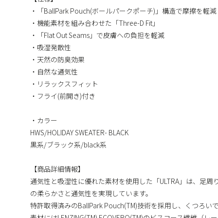
・「BallPark Pouch(ボールパークポーチ)」構造で摩擦を軽減
・機能素材を組み合わせた「Three-D Fit」
・「Flat Out Seams」で皮膚への負担を軽減
・吸湿発散性
・天然の防臭効果
・自然な通気性
・リラックスフィット
・フライ(前開き)付き
・カラー
HWS/HOLIDAY SWEATER- BLACK
黒系/ブラック系/black系
【商品詳細情報】
通気性と吸湿性に優れた素材を使用した「ULTRA」は、足
の柔らかさと通気性を実現しています。
特許取得済みのBallPark Pouch(TM)技術を採用し、く
素材にはLENZING(TM) ECOVERO(TM)のビスコース繊維