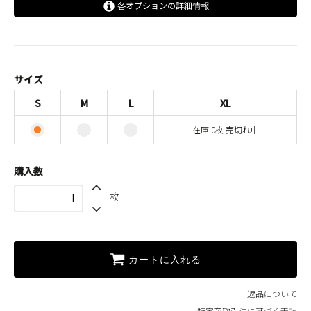
各オプションの詳細情報
S
M
L
サイズ
XL
S
M
L
XL
SOLD OUT
在庫 0枚 売切れ中
在庫 0枚 売切れ中
購入数
枚
カートに入れる
返品について
特定商取引法に基づく表記