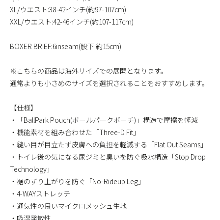
XL/ウエスト:38-42インチ(約97-107cm)
XXL/ウエスト:42-46インチ(約107-117cm)
BOXER BRIEF:6inseam(股下:約15cm)
※こちらの商品は海外サイズでの展開となります。
通常よりも小さめのサイズを選択されることをおすすめします。
【仕様】
・「BallPark Pouch(ボールパークポーチ)」構造で摩擦を軽減
・機能素材を組み合わせた「Three-D Fit」
・縫い目が目立たず皮膚への負担を軽減する「Flat Out Seams」
・トイレ後の気になる尿ジミと臭いを防ぐ吸水構造「Stop Drop
Technology」
・裾のずり上がりを防ぐ「No-Rideup Leg」
・4-WAYストレッチ
・通気性の良いマイクロメッシュ生地
・吸湿発散性