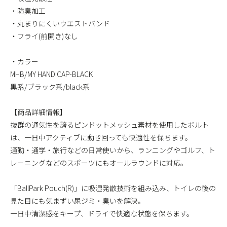
・防臭加工
・丸まりにくいウエストバンド
・フライ(前開き)なし
・カラー
MHB/MY HANDICAP-BLACK
黒系/ブラック系/black系
【商品詳細情報】
抜群の通気性を誇るピンドットメッシュ素材を使用したボルト
は、一日中アクティブに動き回っても快適性を保ちます。
通勤・通学・旅行などの日常使いから、ランニングやゴルフ、ト
レーニングなどのスポーツにもオールラウンドに対応。
「BallPark Pouch(R)」に吸湿発散技術を組み込み、トイレの後の
見た目にも気まずい尿ジミ・臭いを解決。
一日中清潔感をキープ、ドライで快適な状態を保ちます。