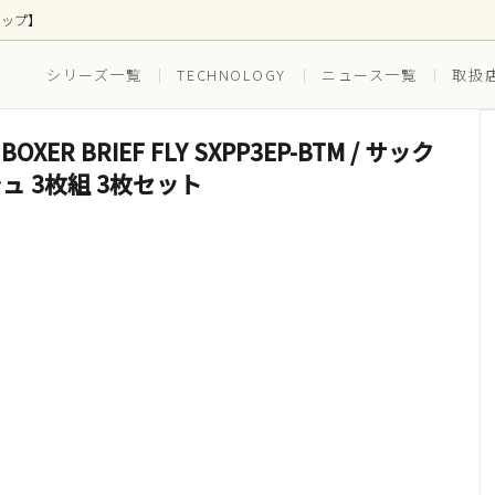
ョップ】
シリーズ一覧
TECHNOLOGY
ニュース一覧
取扱
BOXER BRIEF FLY SXPP3EP-BTM / サック
ス
ズ別
ボトムス
EVERYDAY(普段穿き)
 3枚組 3枚セット
(ゴルフ)
RUNNING（ランニング）
ツ(インナー一体型)
水着(水陸両用)
セット ボクサーブリーフ
3枚組セット ボクサーブリー
スイム_