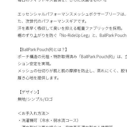
エッセンシャルパフォーマンスメッシュボクサーブリーフは
た、次世代のパフォーマンスギアです。
汗を素早く吸収して臭いを抑える軽量ファブリックを採用。
裾のずり上がりを防ぐ「No-RideUp Leg」と、BallPark
【BallPark Pouch(R)とは？】
ポーチ構造の元祖・特許取得済み「BallPark Pouch(R
ション安定を実現。
メッシュの仕切りが肌と肌の摩擦を防止し、蒸れにくく、股
履き心地を提供します。
【デザイン】
無地/シンプル/ロゴ
＜お手入れ方法＞
・洗濯機可（冷水・弱水流コース）