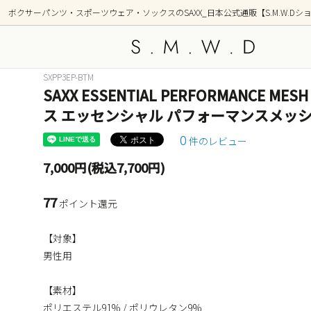
ボクサーパンツ・スポーツウェア・ソックスのSAXX_日本公式通販【S.M.W.Dシ
SXPP3EP-BTM
SAXX ESSENTIAL PERFORMANCE MESH 
アンダーウェア
新着商品
トップ
シリー
ス エッセンシャル パフォーマンスメッシュ
OUTDOOR(アウトドア)
GOLF
0
件のレビュー
部屋着(ラウンジ / 寝間着）
ショー
7,000円(税込7,700円)
前開き ボクサーブリーフ(フライ)
2枚組
77
ポイント還元
柄(デザイン)
カラー
【対象】
ポーチ形状別
男性用
【素材】
ポリエステル91% / ポリウレタン9%