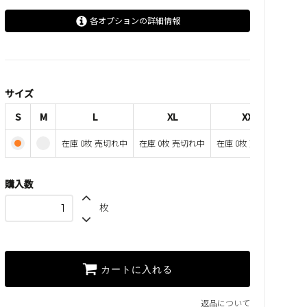
各オプションの詳細情報
S
M
L
サイズ
SOLD OUT
在庫 0枚 売切れ中
S
M
L
XL
XXL
XL
在庫 0枚 売切れ中
在庫 0枚 売切れ中
在庫 0枚 売切れ中
SOLD OUT
在庫 0枚 売切れ中
XXL
購入数
SOLD OUT
在庫 0枚 売切れ中
枚
カートに入れる
返品について