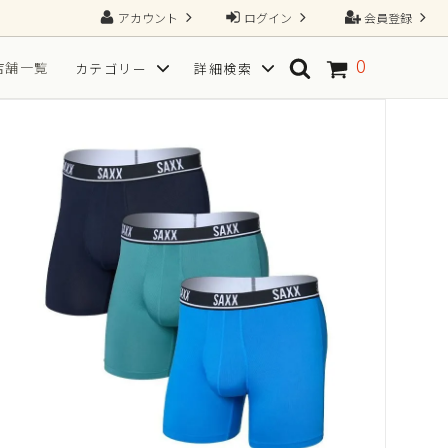
アカウント
ログイン
会員登録
0
店舗一覧
カテゴリー
詳細検索
ソックス
SPORT(スポーツ向き)
TGRAINING（トレーニング）
Tシャツ
フ
サイズから探す
一枚で、すべてが整う2N1ショーツ