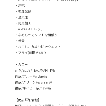
・速乾
・吸湿発散
・通気性
・防臭加工
・4-WAYストレッチ
・なめらかでソフトな肌触り
・軽量
・ねじれ、丸まり防止ウエスト
・フライ(前開き)あり
・カラー
BTM/BLUE/TEAL/MARITIME
青系/ブルー系/blue系
緑系/グリーン系/green系
紺系/ネイビー系/navy系
【商品詳細情報】
毎日のフィットネス習慣を、さらに快適なものへ。