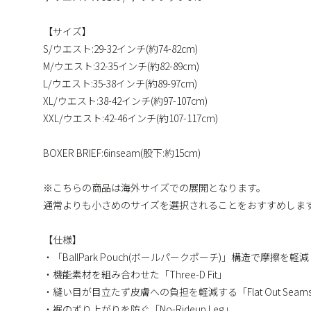
【サイズ】
S/ウエスト:29-32インチ(約74-82cm)
M/ウエスト:32-35インチ(約82-89cm)
L/ウエスト:35-38インチ(約89-97cm)
XL/ウエスト:38-42インチ(約97-107cm)
XXL/ウエスト:42-46インチ(約107-117cm)
BOXER BRIEF:6inseam(股下:約15cm)
※こちらの商品は海外サイズでの展開となります。
通常よりも小さめのサイズを選択されることをおすすめしま
【仕様】
・「BallPark Pouch(ボールパークポーチ)」構造で摩擦を軽減
・機能素材を組み合わせた「Three-D Fit」
・縫い目が目立たず皮膚への負担を軽減する「Flat Out Seam
・裾のずり上がりを防ぐ「No-Rideup Leg」