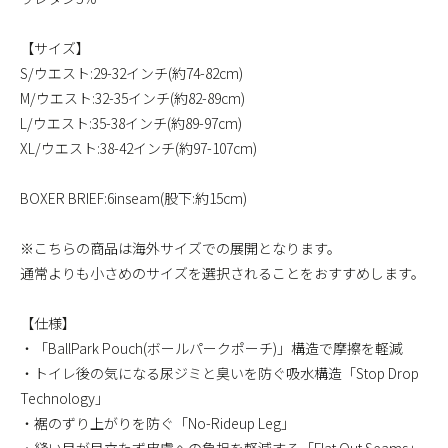
【サイズ】
S/ウエスト:29-32インチ(約74-82cm)
M/ウエスト:32-35インチ(約82-89cm)
L/ウエスト:35-38インチ(約89-97cm)
XL/ウエスト:38-42インチ(約97-107cm)
BOXER BRIEF:6inseam(股下:約15cm)
※こちらの商品は海外サイズでの展開となります。
通常よりも小さめのサイズを選択されることをおすすめします。
【仕様】
・「BallPark Pouch(ボールパークポーチ)」構造で摩擦を軽減
・トイレ後の気になる尿ジミと臭いを防ぐ吸水構造「Stop Drop
Technology」
・裾のずり上がりを防ぐ「No-Rideup Leg」