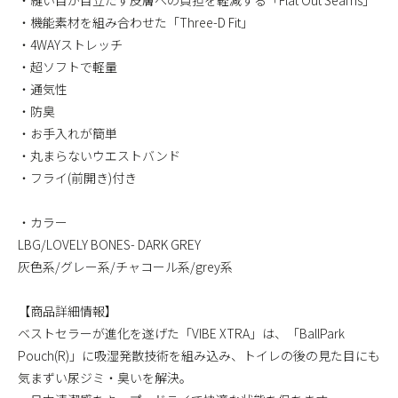
・縫い目が目立たず皮膚への負担を軽減する「Flat Out Seams」
・機能素材を組み合わせた「Three-D Fit」
・4WAYストレッチ
・超ソフトで軽量
・通気性
・防臭
・お手入れが簡単
・丸まらないウエストバンド
・フライ(前開き)付き
・カラー
LBG/LOVELY BONES- DARK GREY
灰色系/グレー系/チャコール系/grey系
【商品詳細情報】
ベストセラーが進化を遂げた「VIBE XTRA」は、「BallPark
Pouch(R)」に吸湿発散技術を組み込み、トイレの後の見た目にも
気まずい尿ジミ・臭いを解決。