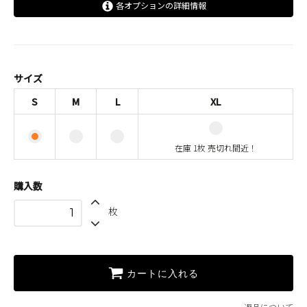
各オプションの詳細情報
S
M
L
サイズ
XL
S
M
L
XL
在庫 1枚 売切れ間近！
在庫 1枚 売切れ間近！
購入数
枚
カートに入れる
返品について