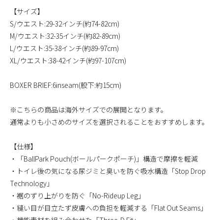
【サイズ】
S/ウエスト:29-32インチ(約74-82cm)
M/ウエスト:32-35インチ(約82-89cm)
L/ウエスト:35-38インチ(約89-97cm)
XL/ウエスト:38-42インチ(約97-107cm)
BOXER BRIEF:6inseam(股下:約15cm)
※こちらの商品は海外サイズでの展開となります。
通常よりも小さめのサイズを選択されることをおすすめします。
【仕様】
・「BallPark Pouch(ボールパークポーチ)」構造で摩擦を軽減
・トイレ後の気になる尿ジミと臭いを防ぐ吸水構造「Stop Drop
Technology」
・裾のずり上がりを防ぐ「No-Rideup Leg」
・縫い目が目立たず皮膚への負担を軽減する「Flat Out Seams」