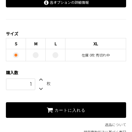
各オプションの詳細情報
S
M
L
サイズ
XL
S
M
L
XL
SOLD OUT
在庫 0枚 売切れ中
在庫 0枚 売切れ中
購入数
枚
カートに入れる
返品について
特定商取引法に基づく表記