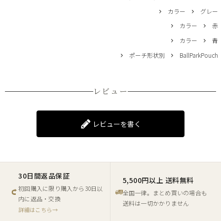
カラー
グレー
カラー
赤
カラー
青
ポーチ形状別
BallParkPouch
レビュー
レビューを書く
30日間返品保証
5,500円以上 送料無料
初回購入に限り購入から30日以
全国一律。まとめ買いの場合も
内に返品・交換
送料は一切かかりません
詳細はこちら→