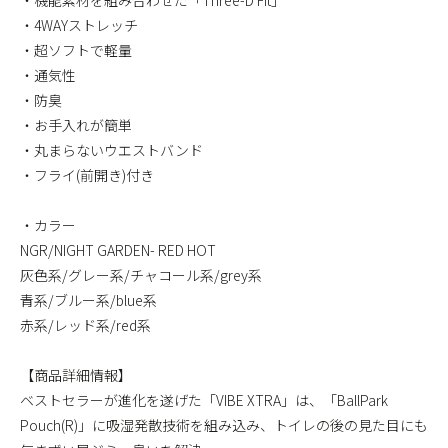
・機能素材を組み合わせた「Three-D Fit」
・4WAYストレッチ
・超ソフトで軽量
・通気性
・防臭
・お手入れが簡単
・丸まらないウエストバンド
・フライ(前開き)付き
・カラー
NGR/NIGHT GARDEN- RED HOT
灰色系/グレー系/チャコール系/grey系
青系/ブルー系/blue系
赤系/レッド系/red系
【商品詳細情報】
ベストセラーが進化を遂げた「VIBE XTRA」は、「BallPark
Pouch(R)」に吸湿発散技術を組み込み、トイレの後の見た目にも