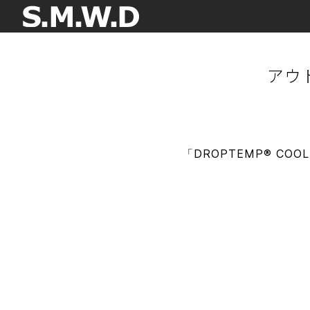
アウ
「DROPTEMP® COO