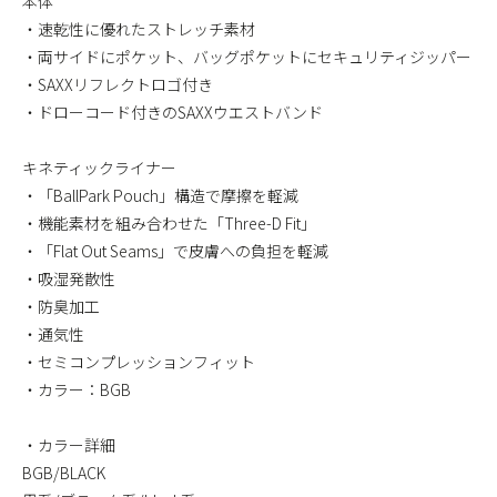
本体
・速乾性に優れたストレッチ素材
・両サイドにポケット、バッグポケットにセキュリティジッパー
・SAXXリフレクトロゴ付き
・ドローコード付きのSAXXウエストバンド
キネティックライナー
・「BallPark Pouch」構造で摩擦を軽減
・機能素材を組み合わせた「Three-D Fit」
・「Flat Out Seams」で皮膚への負担を軽減
・吸湿発散性
・防臭加工
・通気性
・セミコンプレッションフィット
・カラー：BGB
・カラー詳細
BGB/BLACK