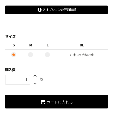
各オプションの詳細情報
S
M
L
サイズ
XL
S
M
L
XL
SOLD OUT
在庫 0枚 売切れ中
在庫 0枚 売切れ中
購入数
枚
カートに入れる