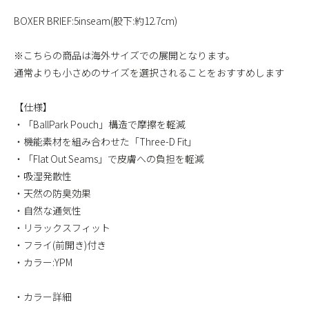
BOXER BRIEF:5inseam(股下:約12.7cm)
※こちらの商品は海外サイズでの展開となります。
通常よりも小さめのサイズを選択されることをおすすめします
【仕様】
・「BallPark Pouch」構造で摩擦を軽減
・機能素材を組み合わせた「Three-D Fit」
・「Flat Out Seams」で皮膚への負担を軽減
・吸湿発散性
・天然の防臭効果
・自然な通気性
・リラックスフィット
・フライ(前開き)付き
・カラー:YPM
・カラー詳細