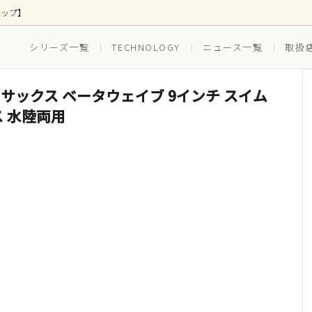
ョップ】
シリーズ一覧
TECHNOLOGY
ニュース一覧
取扱
-HBR / サックス ベータウェイブ 9インチ スイム
ス
ズ別
ボトムス
EVERYDAY(普段穿き)
ス 水陸両用
(ゴルフ)
RUNNING（ランニング）
ツ(インナー一体型)
水着(水陸両用)
セット ボクサーブリーフ
3枚組セット ボクサーブリー
スイム_