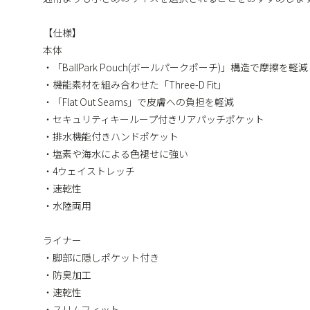
【仕様】
本体
・「BallPark Pouch(ボールパークポーチ)」構造で摩擦を軽減
・機能素材を組み合わせた「Three-D Fit」
・「Flat Out Seams」で皮膚への負担を軽減
・セキュリティキーループ付きリアパッチポケット
・排水機能付きハンドポケット
・塩素や海水による色褪せに強い
・4ウェイストレッチ
・速乾性
・水陸両用
ライナー
・脚部に隠しポケット付き
・防臭加工
・速乾性
・スリムフィット