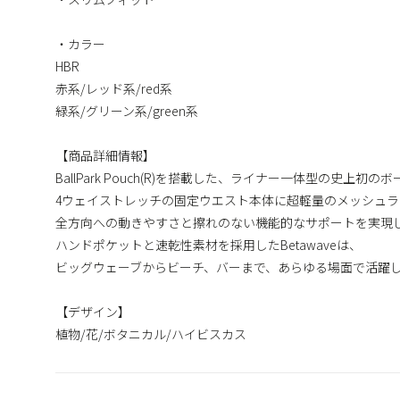
・カラー
HBR
赤系/レッド系/red系
緑系/グリーン系/green系
【商品詳細情報】
BallPark Pouch(R)を搭載した、ライナー一体型の史上
4ウェイストレッチの固定ウエスト本体に超軽量のメッシュ
全方向への動きやすさと擦れのない機能的なサポートを実現
ハンドポケットと速乾性素材を採用したBetawaveは、
ビッグウェーブからビーチ、バーまで、あらゆる場面で活躍
【デザイン】
植物/花/ボタニカル/ハイビスカス