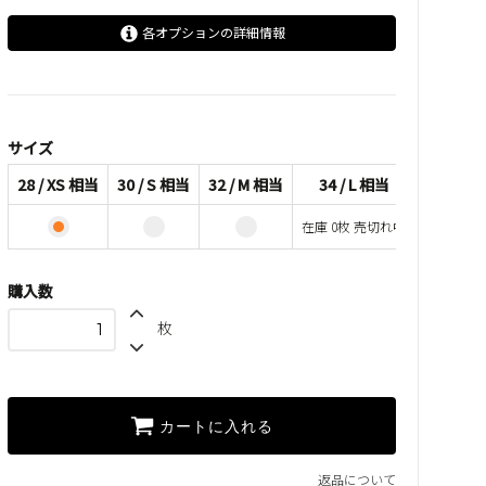
各オプションの詳細情報
28 / XS 相当
30 / S 相当
32 / M 相当
サイズ
34 / L 相当
28 / XS 相当
30 / S 相当
32 / M 相当
34 / L 相当
SOLD OUT
在庫 0枚 売切れ中
在庫 0枚 売切れ中
購入数
枚
カートに入れる
返品について