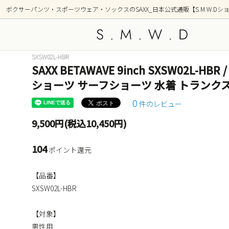
ボクサーパンツ・スポーツウェア・ソックスのSAXX_日本公式通販【S.M.W.Dシ
SXSW02L-HBR
SAXX BETAWAVE 9inch SXSW02L
アンダーウェア
新着商品
トップ
シリー
ショーツ サーフショーツ 水着 トランク
OUTDOOR(アウトドア)
GOLF
0
件のレビュー
部屋着(ラウンジ / 寝間着）
ショー
9,500円(税込10,450円)
前開き ボクサーブリーフ(フライ)
2枚組
104
ポイント還元
柄(デザイン)
カラー
【品番】
ポーチ形状別
SXSW02L-HBR
【対象】
男性用