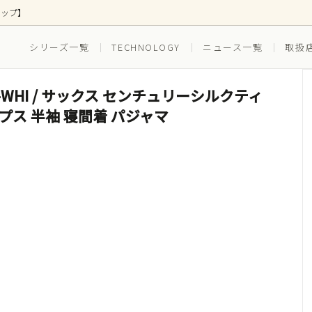
ョップ】
シリーズ一覧
TECHNOLOGY
ニュース一覧
取扱
XSC67-WHI / サックス センチュリーシルクティ
ス
ズ別
ボトムス
EVERYDAY(普段穿き)
プス 半袖 寝間着 パジャマ
(ゴルフ)
RUNNING（ランニング）
ツ(インナー一体型)
水着(水陸両用)
セット ボクサーブリーフ
3枚組セット ボクサーブリー
スイム_