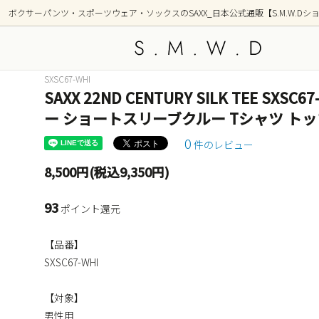
ボクサーパンツ・スポーツウェア・ソックスのSAXX_日本公式通販【S.M.W.Dシ
SXSC67-WHI
SAXX 22ND CENTURY SILK TEE S
アンダーウェア
新着商品
トップ
シリー
ー ショートスリーブクルー Tシャツ トッ
OUTDOOR(アウトドア)
GOLF
0
件のレビュー
部屋着(ラウンジ / 寝間着）
ショー
8,500円(税込9,350円)
前開き ボクサーブリーフ(フライ)
2枚組
93
ポイント還元
柄(デザイン)
カラー
【品番】
ポーチ形状別
SXSC67-WHI
【対象】
男性用