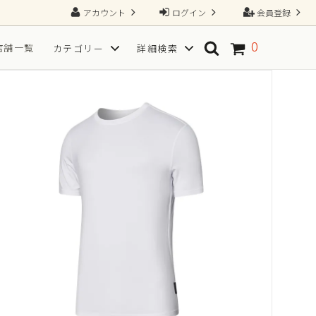
アカウント
ログイン
会員登録
0
店舗一覧
カテゴリー
詳細検索
ソックス
SPORT(スポーツ向き)
TGRAINING（トレーニング）
Tシャツ
フ
サイズから探す
一枚で、すべてが整う2N1ショーツ