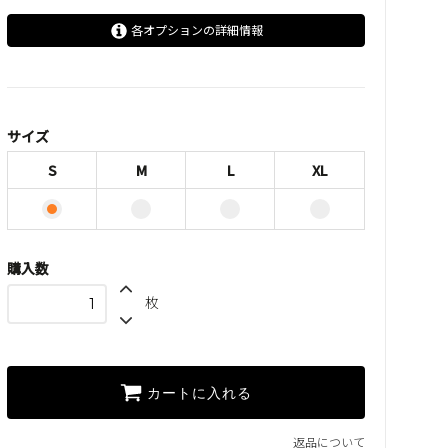
各オプションの詳細情報
S
M
L
サイズ
XL
S
M
L
XL
購入数
枚
カートに入れる
返品について