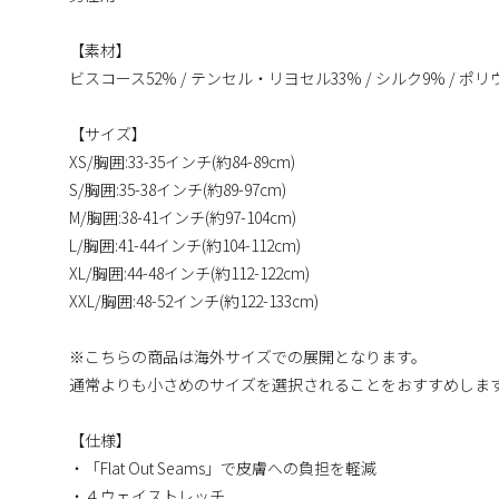
【素材】
ビスコース52% / テンセル・リヨセル33% / シルク9% / ポ
【サイズ】
XS/胸囲:33-35インチ(約84-89cm)
S/胸囲:35-38インチ(約89-97cm)
M/胸囲:38-41インチ(約97-104cm)
L/胸囲:41-44インチ(約104-112cm)
XL/胸囲:44-48インチ(約112-122cm)
XXL/胸囲:48-52インチ(約122-133cm)
※こちらの商品は海外サイズでの展開となります。
通常よりも小さめのサイズを選択されることをおすすめしま
【仕様】
・「Flat Out Seams」で皮膚への負担を軽減
・４ウェイストレッチ