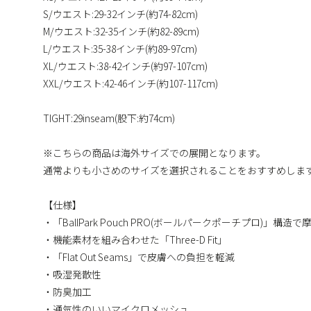
S/ウエスト:29-32インチ(約74-82cm)
M/ウエスト:32-35インチ(約82-89cm)
L/ウエスト:35-38インチ(約89-97cm)
XL/ウエスト:38-42インチ(約97-107cm)
XXL/ウエスト:42-46インチ(約107-117cm)
TIGHT:29inseam(股下:約74cm)
※こちらの商品は海外サイズでの展開となります。
通常よりも小さめのサイズを選択されることをおすすめしま
【仕様】
・「BallPark Pouch PRO(ボールパークポーチプロ)」構造
・機能素材を組み合わせた「Three-D Fit」
・「Flat Out Seams」で皮膚への負担を軽減
・吸湿発散性
・防臭加工
・通気性のいいマイクロメッシュ