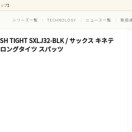
ョップ】
シリーズ一覧
TECHNOLOGY
ニュース一覧
取扱
MESH TIGHT SXLJ32-BLK / サックス キネテ
ス
ズ別
ボトムス
EVERYDAY(普段穿き)
 ロングタイツ スパッツ
(ゴルフ)
RUNNING（ランニング）
ツ(インナー一体型)
水着(水陸両用)
セット ボクサーブリーフ
3枚組セット ボクサーブリー
スイム_