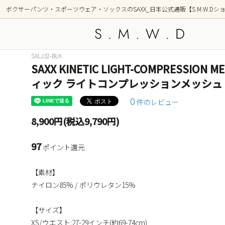
ボクサーパンツ・スポーツウェア・ソックスのSAXX_日本公式通販【S.M.W.Dシ
SXLJ32-BLK
SAXX KINETIC LIGHT-COMPRESSION 
アンダーウェア
新着商品
トップ
シリー
ィック ライトコンプレッションメッシュ
OUTDOOR(アウトドア)
GOLF
0
件のレビュー
部屋着(ラウンジ / 寝間着）
ショー
8,900円(税込9,790円)
前開き ボクサーブリーフ(フライ)
2枚組
97
ポイント還元
柄(デザイン)
カラー
【素材】
ポーチ形状別
ナイロン85% / ポリウレタン15%
【サイズ】
XS/ウエスト:27-29インチ(約69-74cm)