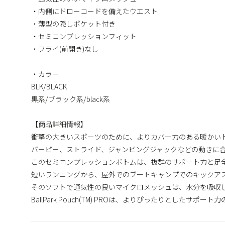
・内側にドローコードを備えたウエスト
・薄型の隠しポケット付き
・セミコンプレッションフィット
・フライ(前開き)なし
・カラー
BLK/BLACK
黒系/ブラック系/black系
【商品詳細情報】
衝撃の大きいスポーツのために、よりカバー力のある暖かい
バーピー、ストライド、ジャンピングジャックなどの動きに
このセミコンプレッションボトムは、抜群のサポート力と足
短いランニングから、屋外でのブートキャンプでのキックア
そのソフトで通気性の良いマイクロメッシュは、水分を吸収
BallPark Pouch(TM) PROは、よりぴったりとしたサポ