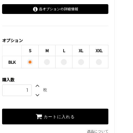
各オプションの詳細情報
S
M
オプション
L
S
M
L
XL
XXL
XL
BLK
XXL
購入数
枚
カートに入れる
返品について