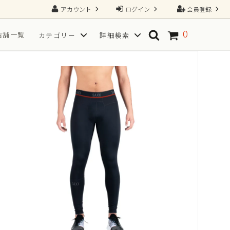
アカウント
ログイン
会員登録
0
店舗一覧
カテゴリー
詳細検索
ソックス
SPORT(スポーツ向き)
TGRAINING（トレーニング）
Tシャツ
フ
サイズから探す
一枚で、すべてが整う2N1ショーツ