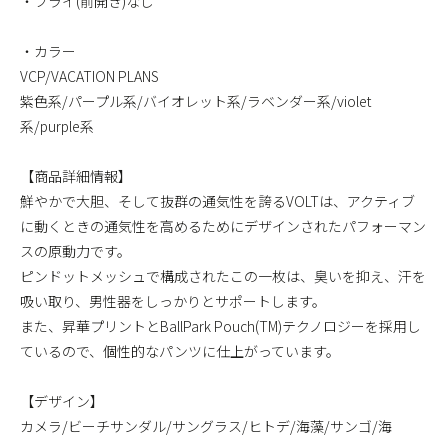
・フライ(前開き)なし
・カラー
VCP/VACATION PLANS
紫色系/パープル系/バイオレット系/ラベンダー系/violet
系/purple系
【商品詳細情報】
鮮やかで大胆、そして抜群の通気性を誇るVOLTは、アクティブ
に動くときの通気性を高めるためにデザインされたパフォーマン
スの原動力です。
ピンドットメッシュで構成されたこの一枚は、臭いを抑え、汗を
吸い取り、男性器をしっかりとサポートします。
また、昇華プリントとBallPark Pouch(TM)テクノロジーを採用し
ているので、個性的なパンツに仕上がっています。
【デザイン】
カメラ/ビーチサンダル/サングラス/ヒトデ/海藻/サンゴ/海