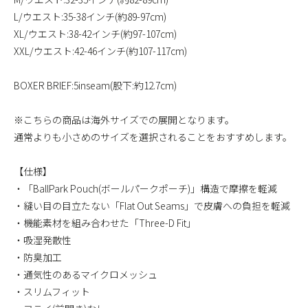
L/ウエスト:35-38インチ(約89-97cm)
XL/ウエスト:38-42インチ(約97-107cm)
XXL/ウエスト:42-46インチ(約107-117cm)
BOXER BRIEF:5inseam(股下:約12.7cm)
※こちらの商品は海外サイズでの展開となります。
通常よりも小さめのサイズを選択されることをおすすめします。
【仕様】
・「BallPark Pouch(ボールパークポーチ)」構造で摩擦を軽減
・縫い目の目立たない「Flat Out Seams」で皮膚への負担を軽減
・機能素材を組み合わせた「Three-D Fit」
・吸湿発散性
・防臭加工
・通気性のあるマイクロメッシュ
・スリムフィット