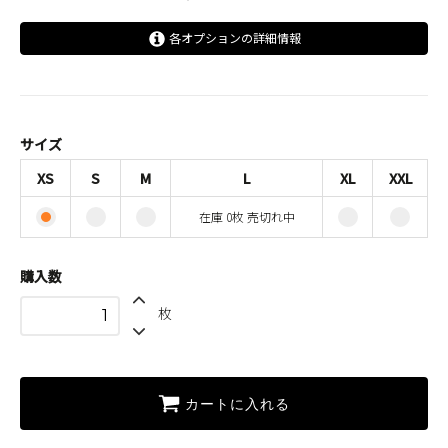
各オプションの詳細情報
XS
S
M
サイズ
L
XS
S
M
L
XL
XXL
SOLD OUT
在庫 0枚 売切れ中
在庫 0枚 売切れ中
XL
XXL
購入数
枚
カートに入れる