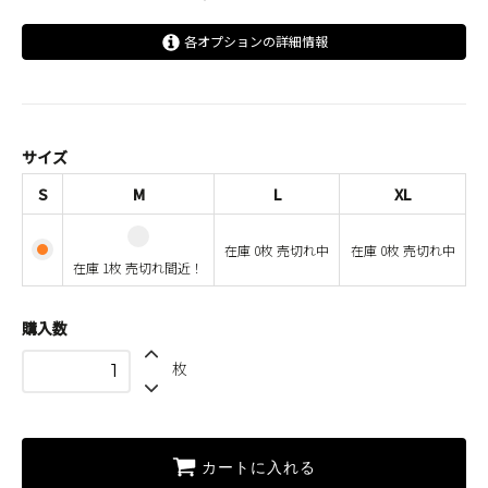
各オプションの詳細情報
S
M
在庫 1枚 売切れ間近！
サイズ
L
SOLD OUT
S
M
L
XL
在庫 0枚 売切れ中
XL
在庫 0枚 売切れ中
在庫 0枚 売切れ中
SOLD OUT
在庫 1枚 売切れ間近！
在庫 0枚 売切れ中
購入数
枚
カートに入れる