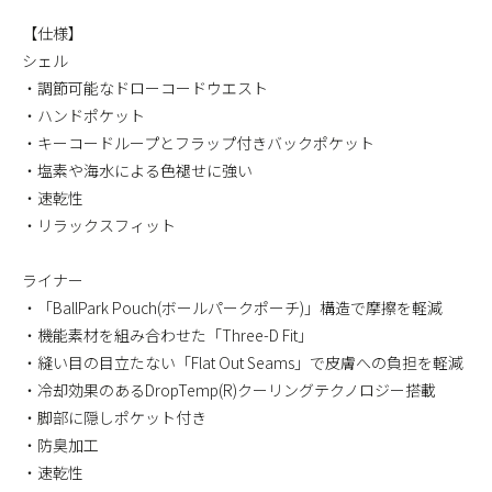
【仕様】
シェル
・調節可能なドローコードウエスト
・ハンドポケット
・キーコードループとフラップ付きバックポケット
・塩素や海水による色褪せに強い
・速乾性
・リラックスフィット
ライナー
・「BallPark Pouch(ボールパークポーチ)」構造で摩擦を軽減
・機能素材を組み合わせた「Three-D Fit」
・縫い目の目立たない「Flat Out Seams」で皮膚への負担を軽減
・冷却効果のあるDropTemp(R)クーリングテクノロジー搭載
・脚部に隠しポケット付き
・防臭加工
・速乾性